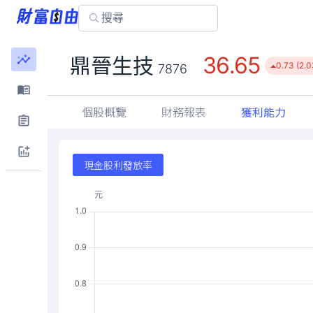
36.65
鼎晉生技
0.73 (2.
7876
個股概覽
財務報表
獲利能力
現金股利發放率