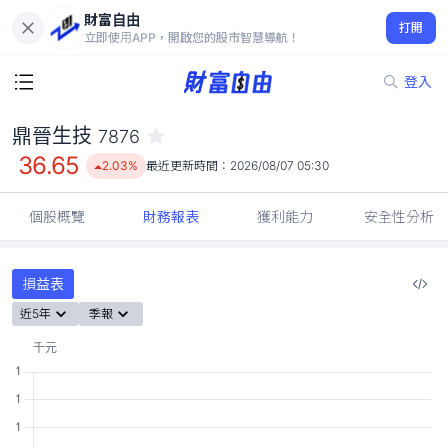
財富自由
鼎晉生技 7876
打開
36.65
2.03%
立即使用APP，開啟您的股市智慧導航！
登入
鼎晉生技
7876
36.65
2.03%
最近更新時間：
2026/08/07 05:30
個股概覽
財務報表
獲利能力
安全性分析
損益表
近5年
季報