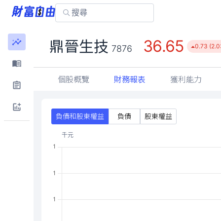
36.65
鼎晉生技
0.73 (2.
7876
個股概覽
財務報表
獲利能力
負債和股東權益
負債
股東權益