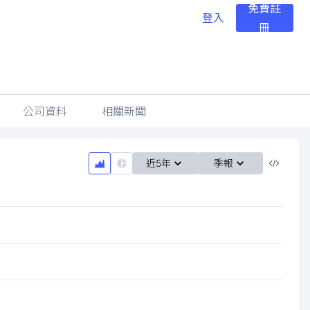
免費註
登入
冊
公司資料
相關新聞
近5年
季報