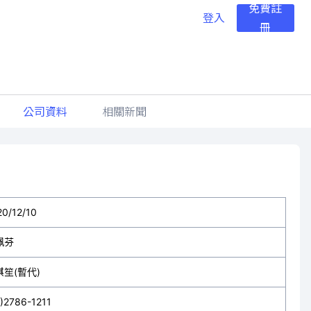
免費註
登入
冊
公司資料
相關新聞
20/12/10
珮芬
琪笙(暫代)
2)2786-1211