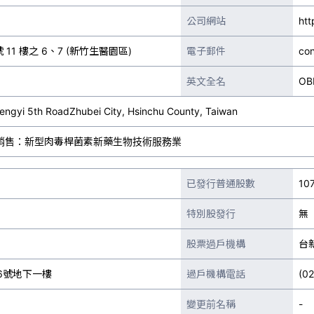
公司網站
ht
11 樓之 6、7 (新竹生醫園區)
電子郵件
co
英文全名
OB
Shengyi 5th RoadZhubei City, Hsinchu County, Taiwan
銷售：新型肉毒桿菌素新藥生物技術服務業
已發行普通股數
10
特別股發行
無
股票過戶機構
台
6號地下一樓
過戶機構電話
(0
變更前名稱
-