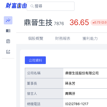
36.65
鼎晉生技
0.73 (2.
7876
個股概覽
財務報表
獲利能力
公司資料
公司名稱
鼎晉生技股份有限公司
董事長
蔣永芳
發言人
周珮芬
總機電話
(02)2786-1217