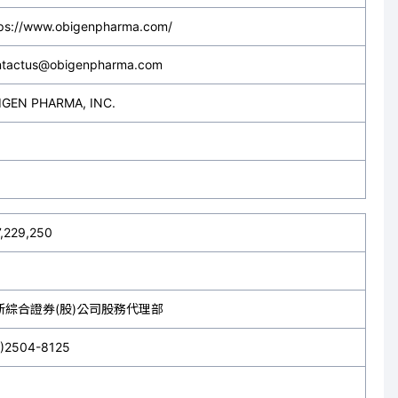
tps://www.obigenpharma.com/
ntactus@obigenpharma.com
IGEN PHARMA, INC.
7,229,250
新綜合證券(股)公司股務代理部
2)2504-8125