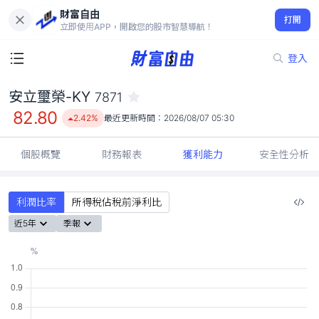
財富自由
安立璽榮-KY 7871
打開
82.80
2.42%
立即使用APP，開啟您的股市智慧導航！
登入
安立璽榮-KY
7871
82.80
2.42%
最近更新時間：
2026/08/07 05:30
個股概覽
財務報表
獲利能力
安全性分析
利潤比率
所得稅佔稅前淨利比
近5年
季報