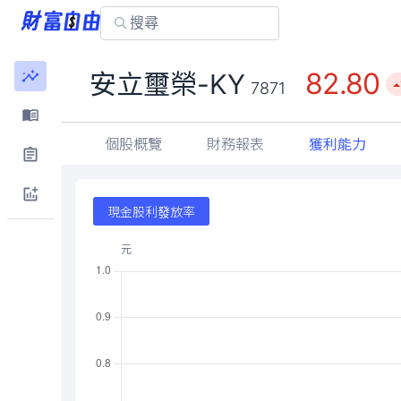
82.80
安立璽榮-KY
7871
個股概覽
財務報表
獲利能力
現金股利發放率