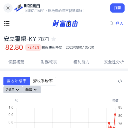
財富自由
安立璽榮-KY 7871
打開
82.80
2.42%
立即使用APP，開啟您的股市智慧導航！
登入
安立璽榮-KY
7871
82.80
2.42%
最近更新時間：
2026/08/07 05:30
個股概覽
財務報表
獲利能力
安全性分析
營收年增率
營收季增率
近5年
季報