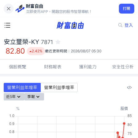
財富自由
安立璽榮-KY 7871
打開
82.80
2.42%
立即使用APP，開啟您的股市智慧導航！
登入
安立璽榮-KY
7871
82.80
2.42%
最近更新時間：
2026/08/07 05:30
個股概覽
財務報表
獲利能力
安全性分析
營業利益年增率
營業利益季增率
近5年
季報