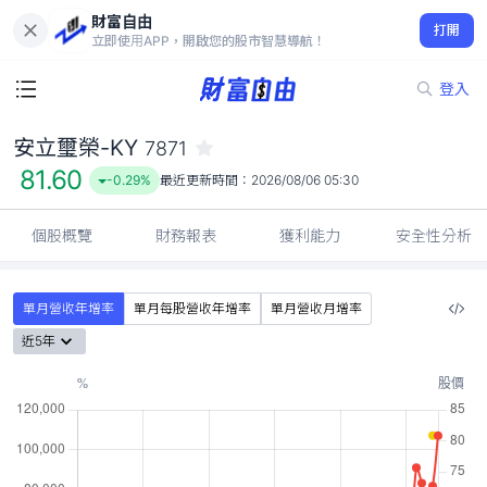
財富自由
安立璽榮-KY 7871
打開
81.60
-0.29%
立即使用APP，開啟您的股市智慧導航！
登入
安立璽榮-KY
7871
81.60
-0.29%
最近更新時間：
2026/08/06 05:30
個股概覽
財務報表
獲利能力
安全性分析
單月營收年增率
單月每股營收年增率
單月營收月增率
近5年