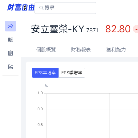
82.80
安立璽榮-KY
7871
個股概覽
財務報表
獲利能力
EPS年增率
EPS季增率