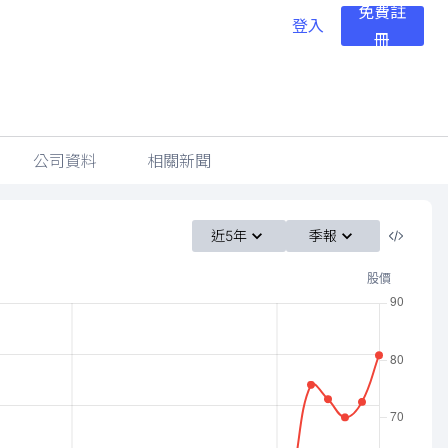
免費註
登入
冊
公司資料
相關新聞
近5年
季報