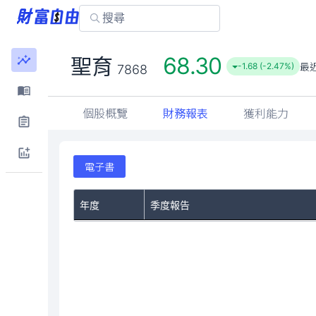
68.30
聖育
最
-1.68 (-2.47%)
7868
個股概覽
財務報表
獲利能力
電子書
年度
季度報告