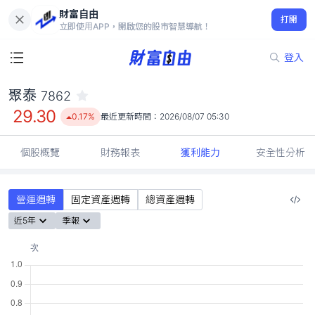
財富自由
聚泰 7862
打開
29.30
0.17%
立即使用APP，開啟您的股市智慧導航！
登入
聚泰
7862
29.30
0.17%
最近更新時間：
2026/08/07 05:30
個股概覽
財務報表
獲利能力
安全性分析
營運週轉
固定資產週轉
總資產週轉
近5年
季報