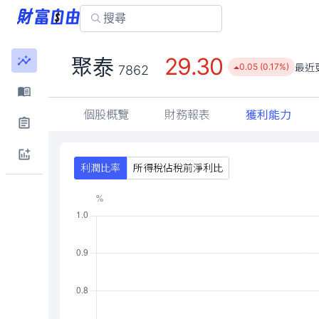
29.30
聚泰
最近
0.05 (0.17%)
7862
個股概覽
財務報表
獲利能力
利潤比率
所得稅佔稅前淨利比