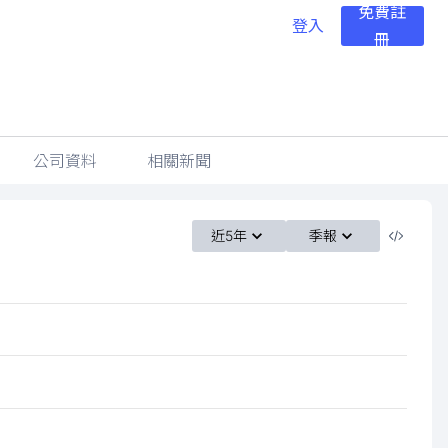
免費註
登入
冊
公司資料
相關新聞
近5年
季報