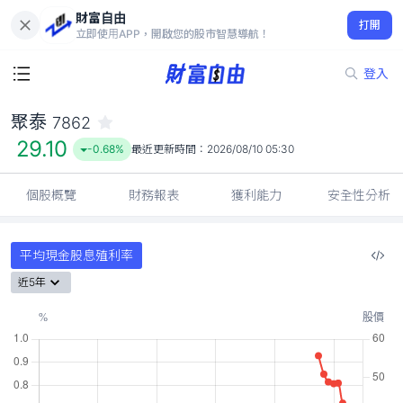
財富自由
聚泰 7862
打開
29.10
-0.68%
立即使用APP，開啟您的股市智慧導航！
登入
聚泰
7862
29.10
-0.68%
最近更新時間：
2026/08/10 05:30
個股概覽
財務報表
獲利能力
安全性分析
平均現金股息殖利率
近5年