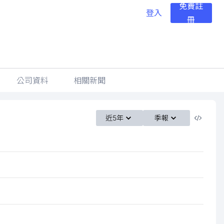
免費註
登入
冊
公司資料
相關新聞
近5年
季報