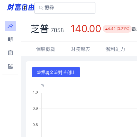
140.00
芝普
最
4.42 (3.21%)
7858
個股概覽
財務報表
獲利能力
營業現金流對淨利比