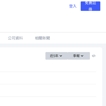
免費註
登入
冊
公司資料
相關新聞
近5年
季報