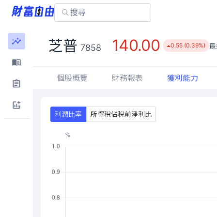
140.00
芝普
最
0.55 (0.39%)
7858
個股概覽
財務報表
獲利能力
利潤比率
所得稅佔稅前淨利比