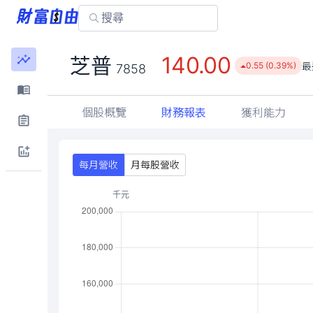
140.00
芝普
最
0.55 (0.39%)
7858
個股概覽
財務報表
獲利能力
每月營收
月每股營收