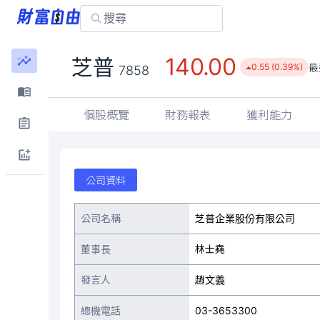
140.00
芝普
最
0.55 (0.39%)
7858
個股概覽
財務報表
獲利能力
公司資料
公司名稱
芝普企業股份有限公司
董事長
林士堯
發言人
趙文義
總機電話
03-3653300