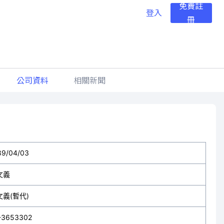
免費註
登入
冊
公司資料
相關新聞
89/04/03
文義
文義(暫代)
-3653302