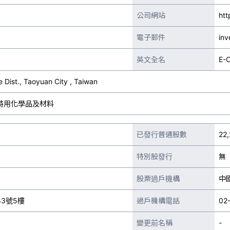
公司網站
ht
電子郵件
in
英文全名
E-
 Dist., Taoyuan City , Taiwan
特用化學品及材料
已發行普通股數
22,
特別股發行
無
股票過戶機構
中
3號5樓
過戶機構電話
02
變更前名稱
-