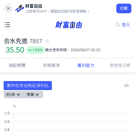
財富自由
合水先進 7857
打開
35.50
-1.93%
立即使用APP，開啟您的股市智慧導航！
登入
合水先進
7857
35.50
-1.93%
最近更新時間：
2026/08/07 05:30
個股概覽
財務報表
獲利能力
安全性分析
業外收支佔稅前淨利比
近5年
季報