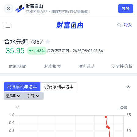
財富自由
合水先進 7857
打開
35.95
-4.43%
立即使用APP，開啟您的股市智慧導航！
登入
合水先進
7857
35.95
-4.43%
最近更新時間：
2026/08/06 05:30
個股概覽
財務報表
獲利能力
安全性分析
稅後淨利年增率
稅後淨利季增率
近5年
季報