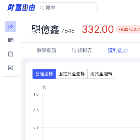
332.00
騏億鑫
9.82 (3.05
7848
個股概覽
財務報表
獲利能力
營運週轉
固定資產週轉
總資產週轉