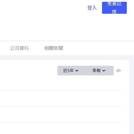
免費註
登入
冊
公司資料
相關新聞
近5年
季報