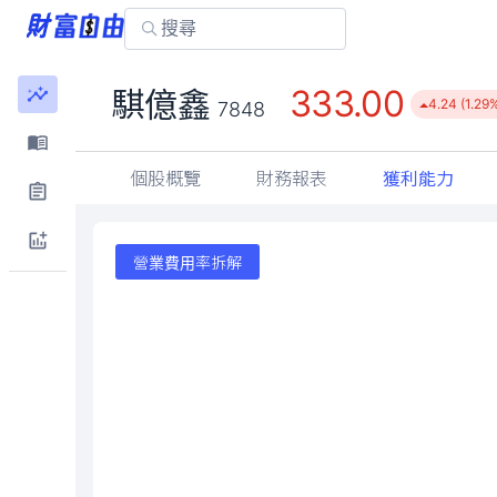
333.00
騏億鑫
4.24 (1.29
7848
個股概覽
財務報表
獲利能力
營業費用率拆解