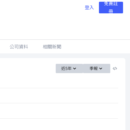
免費註
登入
冊
公司資料
相關新聞
近5年
季報