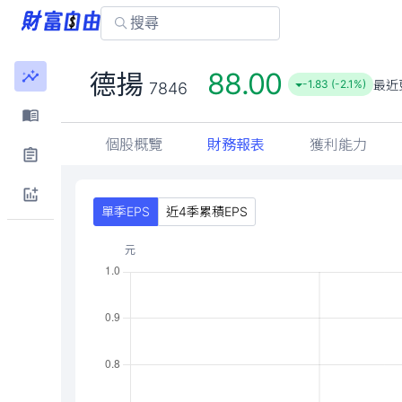
88.00
德揚
最近
-1.83 (-2.1%)
7846
個股概覽
財務報表
獲利能力
單季EPS
近4季累積EPS