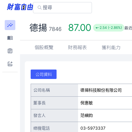
87.00
德揚
最
-2.54 (-2.86%)
7846
個股概覽
財務報表
獲利能力
公司資料
公司名稱
德揚科技股份有限公司
董事長
倪惠敏
發言人
范綱鈞
總機電話
03-5973337