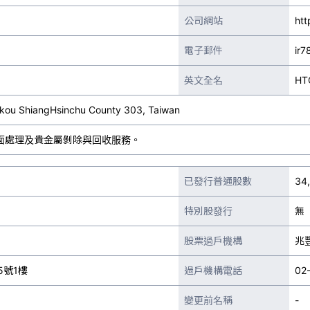
公司網站
htt
電子郵件
ir7
英文全名
HT
ukou ShiangHsinchu County 303, Taiwan
面處理及貴金屬剝除與回收服務。
已發行普通股數
34
特別股發行
無
股票過戶機構
兆
5號1樓
過戶機構電話
02
變更前名稱
-