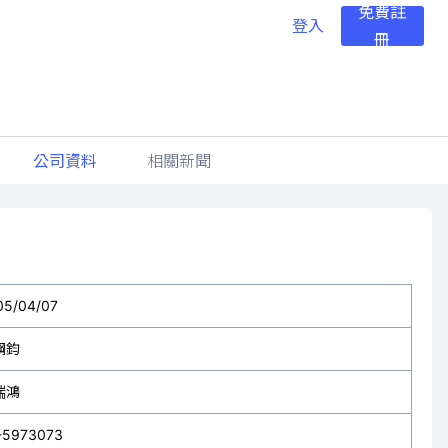
免費註
登入
冊
公司資料
相關新聞
05/04/07
綱鈞
瑞鴻
-5973073