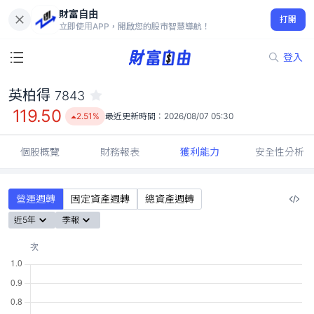
財富自由
英柏得 7843
打開
119.50
2.51%
立即使用APP，開啟您的股市智慧導航！
登入
英柏得
7843
119.50
2.51%
最近更新時間：
2026/08/07 05:30
個股概覽
財務報表
獲利能力
安全性分析
營運週轉
固定資產週轉
總資產週轉
近5年
季報