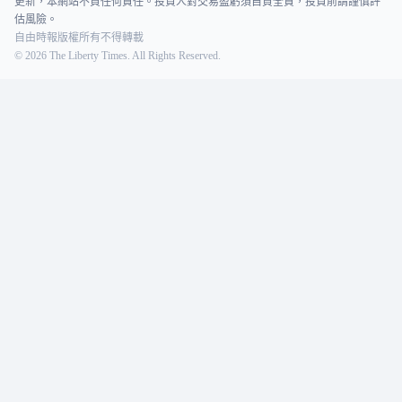
更新，本網站不負任何責任。投資人對交易盈虧須自負全責，投資前請謹慎評
估風險。
自由時報版權所有不得轉載
©
2026
The Liberty Times. All Rights Reserved.