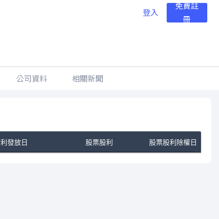
免費註
登入
冊
公司資料
相關新聞
股利發放日
股票股利
股票股利除權日