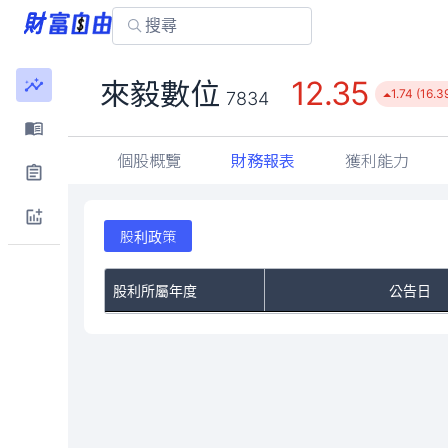
12.35
來毅數位
1.74 (16.3
7834
個股概覽
財務報表
獲利能力
股利政策
股利所屬年度
公告日