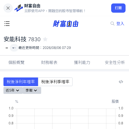
財富自由
安能科技 7830
打開
-
立即使用APP，開啟您的股市智慧導航！
登入
安能科技
7830
-
-
最近更新時間：
2026/08/06 07:29
個股概覽
財務報表
獲利能力
安全性分析
稅後淨利年增率
稅後淨利季增率
近5年
季報