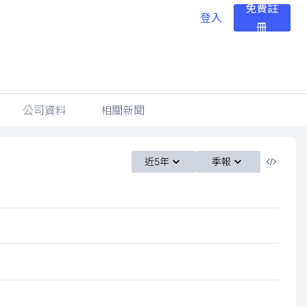
免費註
登入
冊
公司資料
相關新聞
近5年
季報