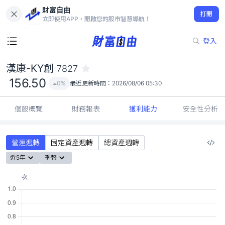
財富自由
漢康-KY創 7827
打開
156.50
0%
立即使用APP，開啟您的股市智慧導航！
登入
漢康-KY創
7827
156.50
0%
最近更新時間：
2026/08/06 05:30
個股概覽
財務報表
獲利能力
安全性分析
營運週轉
固定資產週轉
總資產週轉
近5年
季報