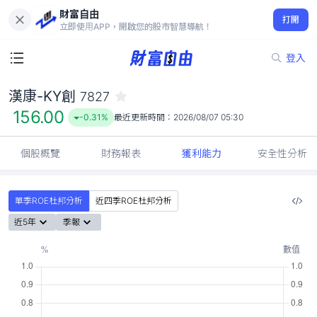
財富自由
漢康-KY創 7827
打開
156.00
-0.31%
立即使用APP，開啟您的股市智慧導航！
登入
漢康-KY創
7827
156.00
-0.31%
最近更新時間：
2026/08/07 05:30
個股概覽
財務報表
獲利能力
安全性分析
單季ROE杜邦分析
近四季ROE杜邦分析
近5年
季報