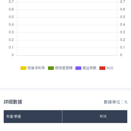
稅後淨利率
總資產週轉
權益乘數
ROE
詳細數據
數據單位：%
ROE
年度/季度
No Rows To Show