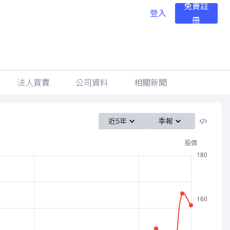
免費註
登入
冊
法人買賣
公司資料
相關新聞
近5年
季報