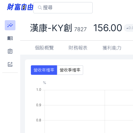
156.00
漢康-KY創
0.
7827
個股概覽
財務報表
獲利能力
營收年增率
營收季增率