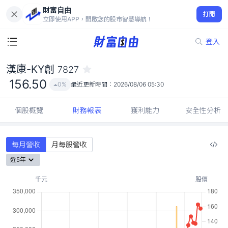
財富自由
漢康-KY創 7827
打開
156.50
0%
立即使用APP，開啟您的股市智慧導航！
登入
漢康-KY創
7827
156.50
0%
最近更新時間：
2026/08/06 05:30
個股概覽
財務報表
獲利能力
安全性分析
每月營收
月每股營收
近5年