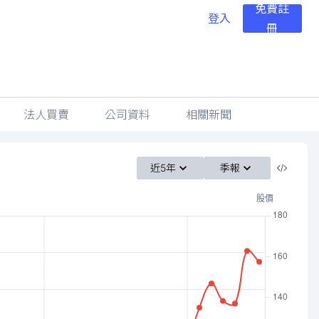
免費註
登入
冊
法人買賣
公司資料
相關新聞
近5年
季報