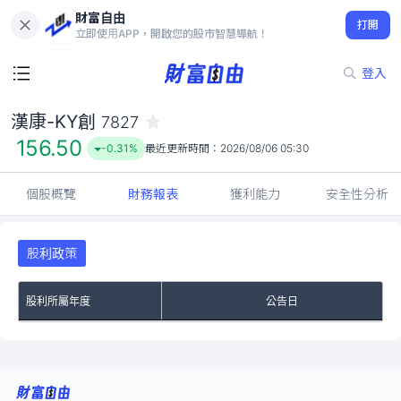
財富自由
漢康-KY創 7827
打開
156.50
-0.31%
立即使用APP，開啟您的股市智慧導航！
登入
漢康-KY創
7827
156.50
-0.31%
最近更新時間：
2026/08/06 05:30
個股概覽
財務報表
獲利能力
安全性分析
股利政策
股利所屬年度
公告日
No Rows To Show