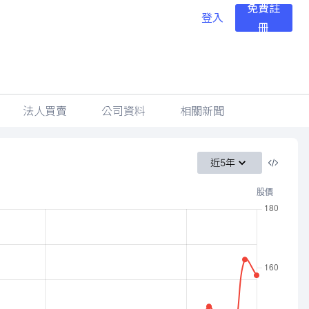
免費註
登入
冊
法人買賣
公司資料
相關新聞
近5年