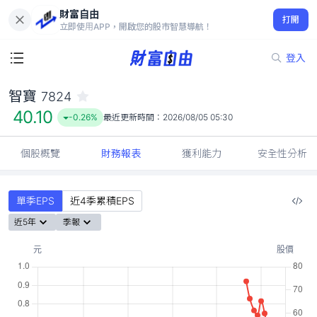
財富自由
智寶 7824
打開
40.10
-0.26%
立即使用APP，開啟您的股市智慧導航！
登入
智寶
7824
40.10
-0.26%
最近更新時間：
2026/08/05 05:30
個股概覽
財務報表
獲利能力
安全性分析
單季EPS
近4季累積EPS
近5年
季報