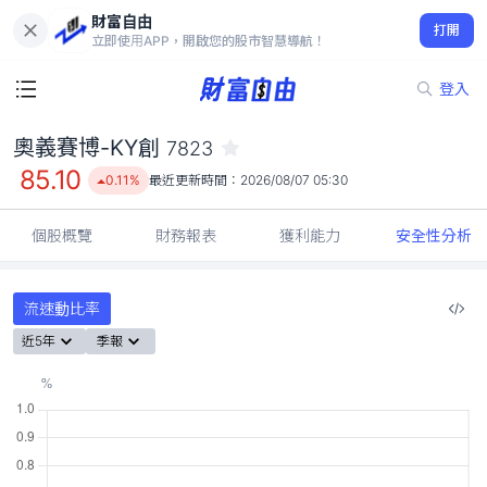
財富自由
奧義賽博-KY創 7823
打開
85.10
0.11%
立即使用APP，開啟您的股市智慧導航！
登入
奧義賽博-KY創
7823
85.10
0.11%
最近更新時間：
2026/08/07 05:30
個股概覽
財務報表
獲利能力
安全性分析
流速動比率
近5年
季報