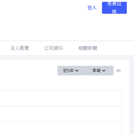
免費註
登入
冊
法人買賣
公司資料
相關新聞
近5年
季報