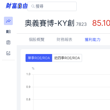
85.1
奧義賽博-KY創
7823
個股概覽
財務報表
獲利能力
單季ROE/ROA
近四季ROE/ROA