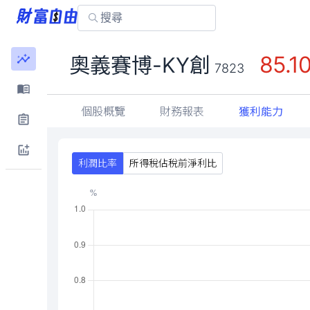
85.1
奧義賽博-KY創
7823
個股概覽
財務報表
獲利能力
利潤比率
所得稅佔稅前淨利比