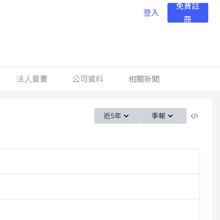
免費註
登入
冊
法人買賣
公司資料
相關新聞
近5年
季報