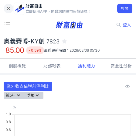
財富自由
奧義賽博-KY創 7823
打開
85.00
0.59%
立即使用APP，開啟您的股市智慧導航！
登入
奧義賽博-KY創
7823
85.00
0.59%
最近更新時間：
2026/08/06 05:30
個股概覽
財務報表
獲利能力
安全性分析
業外收支佔稅前淨利比
近5年
季報