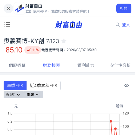
財富自由
奧義賽博-KY創 7823
打開
85.10
0.11%
立即使用APP，開啟您的股市智慧導航！
登入
奧義賽博-KY創
7823
85.10
0.11%
最近更新時間：
2026/08/07 05:30
個股概覽
財務報表
獲利能力
安全性分析
單季EPS
近4季累積EPS
近5年
季報