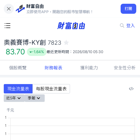
財富自由
奧義賽博-KY創 7823
打開
83.70
-1.64%
立即使用APP，開啟您的股市智慧導航！
登入
奧義賽博-KY創
7823
83.70
-1.64%
最近更新時間：
2026/08/10 05:30
個股概覽
財務報表
獲利能力
安全性分析
現金流量表
每股現金流量表
近5年
季報