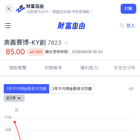
財富自由
奧義賽博-KY創 7823
打開
85.00
0.59%
立即使用APP，開啟您的股市智慧導航！
登入
奧義賽博-KY創
7823
85.00
0.59%
最近更新時間：
2026/08/06 05:30
個股概覽
財務報表
獲利能力
安全性分析
5年平均現金股息河流圖
3年平均現金股息河流圖
近5年