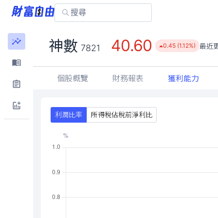
40.60
神數
最近
0.45 (1.12%)
7821
個股概覽
財務報表
獲利能力
利潤比率
所得稅佔稅前淨利比