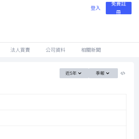
免費註
登入
冊
法人買賣
公司資料
相關新聞
近5年
季報