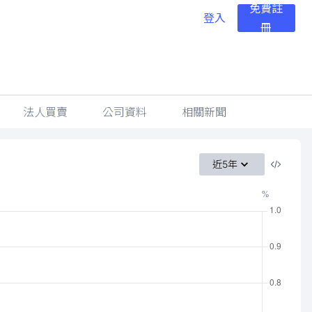
免費註
登入
冊
法人買賣
公司資料
相關新聞
近5年