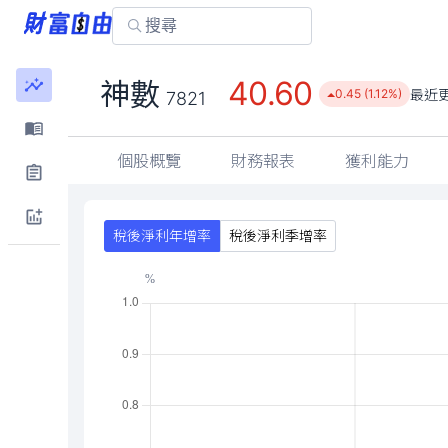
40.60
神數
最近
0.45 (1.12%)
7821
個股概覽
財務報表
獲利能力
稅後淨利年增率
稅後淨利季增率