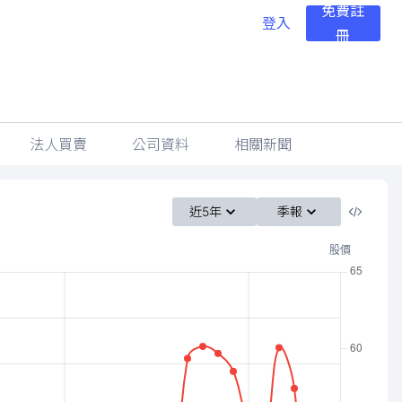
免費註
登入
冊
法人買賣
公司資料
相關新聞
近5年
季報