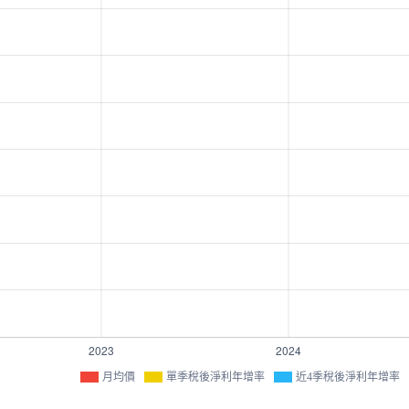
月均價
單季稅後淨利年增率
近4季稅後淨利年增率