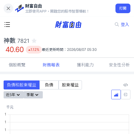
財富自由
神數 7821
打開
40.60
1.12%
立即使用APP，開啟您的股市智慧導航！
登入
神數
7821
40.60
1.12%
最近更新時間：
2026/08/07 05:30
個股概覽
財務報表
獲利能力
安全性分析
負債和股東權益
負債
股東權益
近5年
季報