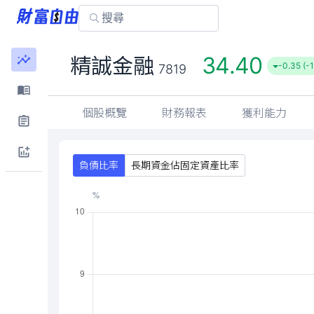
34.40
精誠金融
-0.35 (-
7819
個股概覽
財務報表
獲利能力
負債比率
長期資金佔固定資產比率