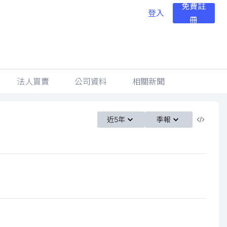
免費註
登入
冊
法人買賣
公司資料
相關新聞
近5年
季報